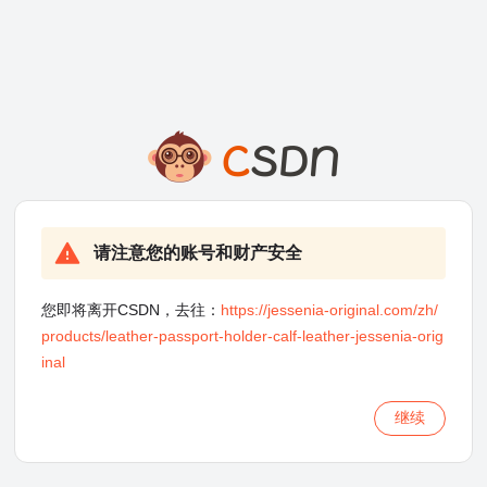
请注意您的账号和财产安全
您即将离开CSDN，去往：
https://jessenia-original.com/zh/
products/leather-passport-holder-calf-leather-jessenia-orig
inal
继续